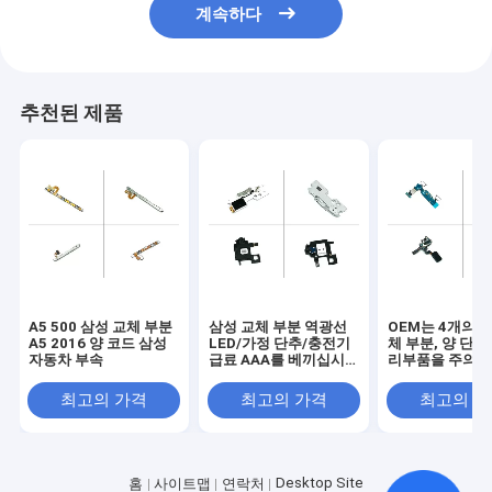
계속하다
추천된 제품
A5 500 삼성 교체 부분
삼성 교체 부분 역광선
OEM는 4개의 
A5 2016 양 코드 삼성
LED/가정 단추/충전기
체 부분, 양 단추
자동차 부속
급료 AAA를 베끼십시
리부품을 주의
오
최고의 가격
최고의 가격
최고의 
Desktop Site
홈
사이트맵
연락처