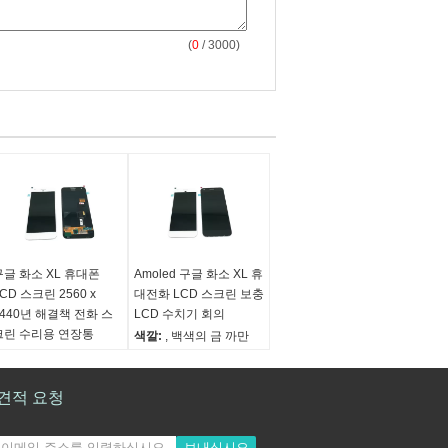
(
0
/ 3000)
구글 화소 XL 휴대폰
Amoled 구글 화소 XL 휴
CD 스크린 2560 x
대전화 LCD 스크린 보충
1440년 해결책 전화 스
LCD 수치기 회의
크린 수리용 연장통
색깔:
, 백색의 금 까만
색깔:
, 백색의 금 까만
원래 장소:
광동, 중국
원래 장소:
광동, 중국
(본토)
본토)
견적 요청
품질 관리:
시험된 우수
조건:
새로운 100%
한 것
보증:
6 개월
보증:
6 개월
보내십시오