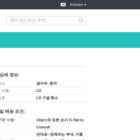
Korean
search
상세 정보:
장소:
광저우, 중국
 이름:
LG
번호:
LG 구글 화소
및 배송 조건:
주문 수량:
10pcs와 표본 순서 (1-5pcs)
Consult
반대로--정체되는 부대, 거품