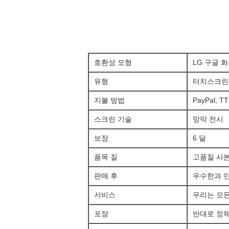
호환성 모형
LG 구글 화
유형
터치스크린,
지불 방법
PayPal, 
스크린 기술
망막 전시
보장
6 달
품목 질
고품질 사본
판매 후
우수한과 
서비스
우리는 모든
포장
반대로 정체