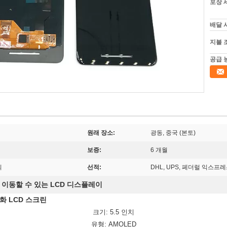
포장 
배달 
지불 
공급 
원래 장소:
광동, 중국 (본토)
보증:
6 개월
의
선적:
DHL, UPS, 페더럴 익스프레
이동할 수 있는 LCD 디스플레이
,
화 LCD 스크린
크기: 5.5 인치
유형: AMOLED