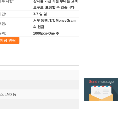
세부 사항:
상자를 가진 거품 부대는 고객
요구로, 포장할 수 있습니다
시간:
3-7 일 일
서부 동맹, T/T, MoneyGram
조건:
의 현금
능력:
1000pcs-One 주
지금 연락
스, EMS 등