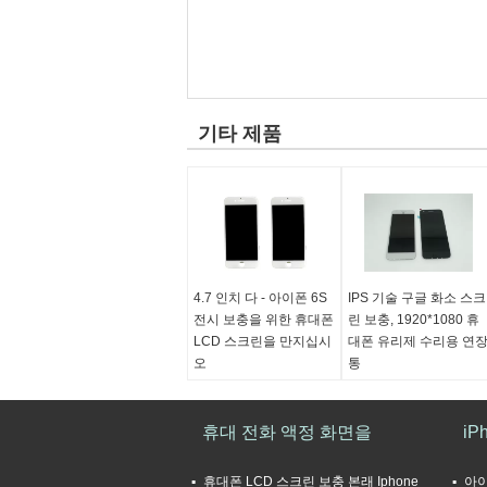
기타 제품
4.7 인치 다 - 아이폰 6S
IPS 기술 구글 화소 스크
전시 보충을 위한 휴대폰
린 보충, 1920*1080 휴
LCD 스크린을 만지십시
대폰 유리제 수리용 연
오
통
색깔:
흰색과 검정색
색깔:
, 백색의 금 까만
Qualtity:
본래 질
원래 장소:
광동, 중국
과학 기술:
휴대 전화 액정 화면을
기술 IPS
(본토)
iP
명도:
500 CD/m2
보증:
6 개월
해결:
1920년 x 1080의
휴대폰 LCD 스크린 보충 본래 Iphone
아이