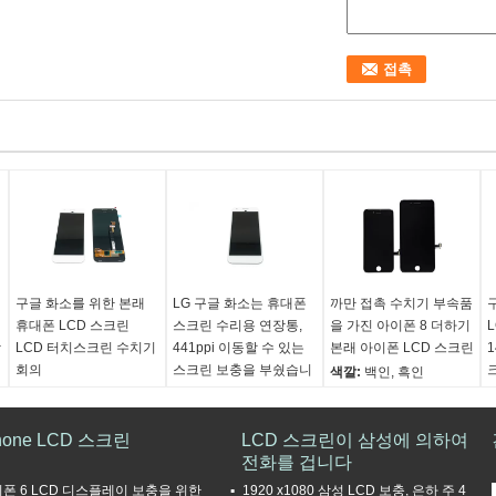
구글 화소를 위한 본래
LG 구글 화소는 휴대폰
까만 접촉 수치기 부속품
휴대폰 LCD 스크린
스크린 수리용 연장통,
을 가진 아이폰 8 더하기
L
장
LCD 터치스크린 수치기
441ppi 이동할 수 있는
본래 아이폰 LCD 스크린
회의
스크린 보충을 부쉈습니
색깔:
백인, 흑인
다
색깔:
, 백색의 금 까만
품질 관리:
시험된 우수
원래 장소:
광동, 중국
색깔:
, 백색의 금 까만
한 것
hone LCD 스크린
(본토)
원래 장소:
광동, 중국
LCD 스크린이 삼성에 의하여
조건:
새로운
(
품질 관리:
시험된 우수
(본토)
전화를 겁니다
보증:
6 달
한 것
조건:
아주 새로운 100%
폰 6 LCD 디스플레이 보충을 위한
1920 x1080 삼성 LCD 보충, 은하 주 4