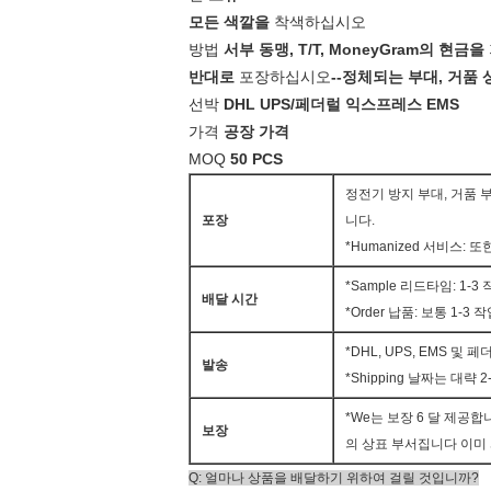
모든 색깔을
착색하십시오
방법
서부 동맹, T/T, MoneyGram의 현금을
반대로
포장하십시오
--정체되는 부대, 거품
선박
DHL UPS/페더럴 익스프레스 EMS
가격
공장 가격
MOQ
50 PCS
정전기 방지 부대, 거품 부대
포장
니다.
*Humanized 서비스: 
*Sample 리드타임: 1-
배달 시간
*Order 납품: 보통 1-
*DHL, UPS, EMS 및 
발송
*Shipping 날짜는 대략 
*We는 보장 6 달 제공합
보장
의 상표 부서집니다 이미
Q: 얼마나 상품을 배달하기 위하여 걸릴 것입니까?