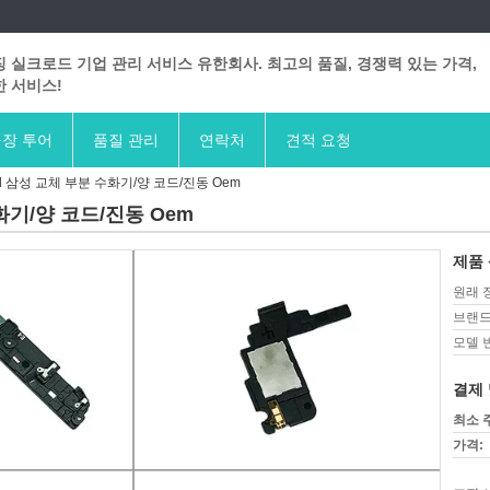
 실크로드 기업 관리 서비스 유한회사. 최고의 품질, 경쟁력 있는 가격,
 서비스!
장 투어
품질 관리
연락처
견적 요청
ial 삼성 교체 부분 수화기/양 코드/진동 Oem
수화기/양 코드/진동 Oem
제품 
원래 
브랜드
모델 
결제 
최소 
가격: