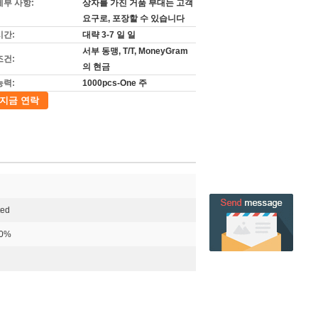
세부 사항:
상자를 가진 거품 부대는 고객
요구로, 포장할 수 있습니다
시간:
대략 3-7 일 일
서부 동맹, T/T, MoneyGram
조건:
의 현금
능력:
1000pcs-One 주
지금 연락
ted
0%