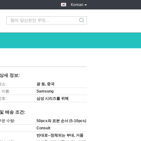
Korean
search
상세 정보:
장소:
광 동, 중국
 이름:
Samsung
번호:
삼성 시리즈를 위해
및 배송 조건:
주문 수량:
50pcs와 표본 순서 (5-10pcs)
Consult
반대로--정체되는 부대, 거품