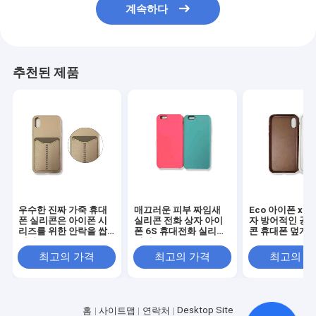
계속하다
추천된 제품
우수한 진짜 가죽 휴대
매끄러운 피부 짜임새
Eco 아이폰 x 
폰 실리콘은 아이폰 시
실리콘 전화 상자 아이
자 방어적인 공백
리즈를 위한 안락을 쌉
폰 6S 휴대전화 실리콘
콘 휴대폰 덮개
니다
덮개
최고의 가격
최고의 가격
최고의 
Desktop Site
홈
사이트맵
연락처