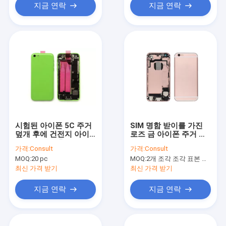
지금 연락
지금 연락
시험된 아이폰 5C 주거
SIM 명함 받이를 가진
덮개 후에 건전지 아이
로즈 금 아이폰 주거 덮
폰 뒤표지 보충 사용
개 아이폰 6S 주거 교체
가격:
Consult
가격:
Consult
부분
MOQ:
20 pc
MOQ:
2개 조각 조각 표본 순서는 받아들입니다 (Min. Order)
최신 가격 받기
최신 가격 받기
지금 연락
지금 연락