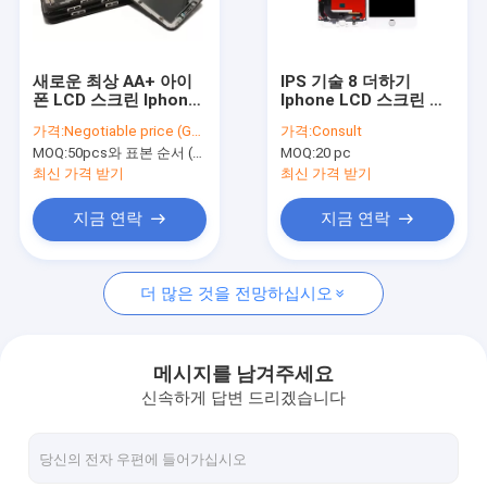
공장 투어
품질 관리
새로운 최상 AA+ 아이
IPS 기술 8 더하기
폰 LCD 스크린 Iphone
Iphone LCD 스크린 백
저희에게 연락주세요
x 수선 스크린 셀룰라 전
색 휴대폰 LCD 디스플
가격:
Negotiable price (Get Latest Price)
가격:
Consult
화 보충
레이 보충
MOQ:
50pcs와 표본 순서 (5-10pcs)
MOQ:
20 pc
따옴표를 요구하십시오
최신 가격 받기
최신 가격 받기
지금 연락
지금 연락
휴대 전화 액정 화면을
더 많은 것을 전망하십시오
LCD 스크린이 삼성에 의하여 전화를 겁니다
iPhone LCD 스크린
메시지를 남겨주세요
신속하게 답변 드리겠습니다
iPAD LCD 화면
아이폰 교체 부품