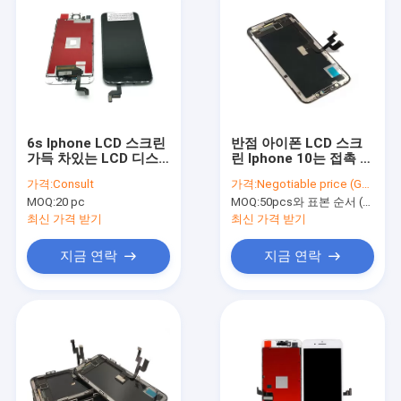
6s Iphone LCD 스크린
반점 아이폰 LCD 스크
가득 차있는 LCD 디스
린 Iphone 10는 접촉 수
플레이 터치스크린 수치
치기 회의를 가진 스크
가격:
Consult
가격:
Negotiable price (Get Latest Price)
기 회의 Oem를 등급을
린을 고치지 않습니다
MOQ:
20 pc
MOQ:
50pcs와 표본 순서 (5-10pcs)
매기십시오
최신 가격 받기
최신 가격 받기
지금 연락
지금 연락
홈
제작품
회사 소개