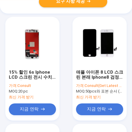
요구 사항 제공
15% 할인 6s Iphone
애플 아이폰 8 LCD 스크
LCD 스크린 전시 수치
린 본래 Iphone8 검정
기 보충은 Aaa 검정을
LCD 디스플레이 수치기
가격:
Consult
가격:
Consult(Get Latest Price)
베낍니다
회의 백색
MOQ:
20 pc
MOQ:
50pcs와 표본 순서 (5-10pcs)
최신 가격 받기
최신 가격 받기
지금 연락
지금 연락