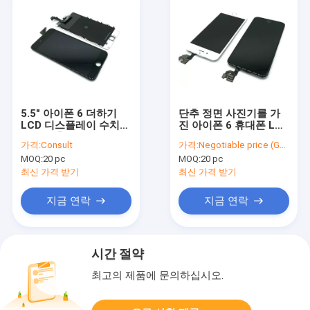
5.5" 아이폰 6 더하기
단추 정면 사진기를 가
LCD 디스플레이 수치기
진 아이폰 6 휴대폰 LCD
회의 보충 장비
스크린 전 세트 본래
가격:
Consult
가격:
Negotiable price (Get Lastest Price)
LCD
MOQ:
20 pc
MOQ:
20 pc
최신 가격 받기
최신 가격 받기
지금 연락
지금 연락
시간 절약
최고의 제품에 문의하십시오.