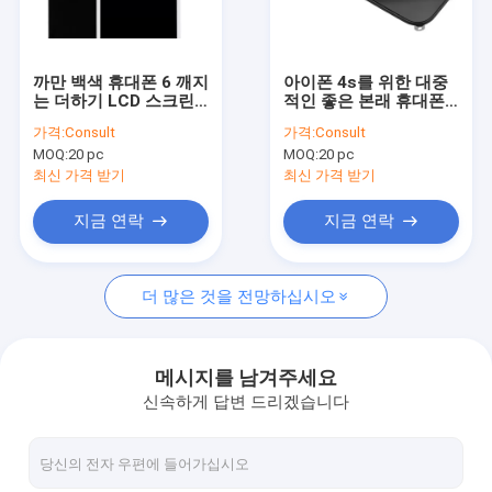
공장 투어
품질 관리
까만 백색 휴대폰 6 깨지
아이폰 4s를 위한 대중
는 더하기 LCD 스크린
적인 좋은 본래 휴대폰
저희에게 연락주세요
iphone6P Lcd 전시 화
LCD 스크린 전시는
가격:
Consult
가격:
Consult
면 수치기 회의 보충 아
100%년을 시험했습니
MOQ:
20 pc
MOQ:
20 pc
니
다
따옴표를 요구하십시오
최신 가격 받기
최신 가격 받기
지금 연락
지금 연락
휴대 전화 액정 화면을
더 많은 것을 전망하십시오
LCD 스크린이 삼성에 의하여 전화를 겁니다
iPhone LCD 스크린
메시지를 남겨주세요
신속하게 답변 드리겠습니다
iPAD LCD 화면
아이폰 교체 부품